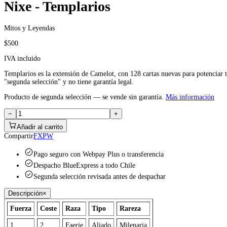
Nixe - Templarios
Mitos y Leyendas
$500
IVA incluido
Templarios es la extensión de Camelot, con 128 cartas nuevas para potenciar tu
"segunda selección" y no tiene garantía legal.
Producto de segunda selección — se vende sin garantía.
Más información
−
+
Añadir al carrito
Compartir
F
X
P
W
Pago seguro con Webpay Plus o transferencia
Despacho BlueExpress a todo Chile
Segunda selección revisada antes de despachar
Descripción
×
Fuerza
Coste
Raza
Tipo
Rareza
1
2
Faerie
Aliado
Milenaria